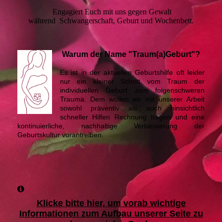
Engagiert Euch mit uns gegen Gewalt
während Schwangerschaft, Geburt und Wochenbett.
Warum der Name "Traum(a)Geburt"?
Es ist in der aktuellen Geburtshilfe oft leider
nur ein kleiner Schritt vom Traum der
individuellen Geburt zum folgenschweren
Trauma. Dem wollen wir mit unserer Arbeit
sowohl präventiv als auch hinsichtlich
schneller Hilfen Rechnung tragen und eine
kontinuierliche, nachhaltige Verbesserung der
Geburtskultur vorantreiben.
Klicke bitte hier, um vorab wichtige
Informationen zum Aufbau unserer Seite zu