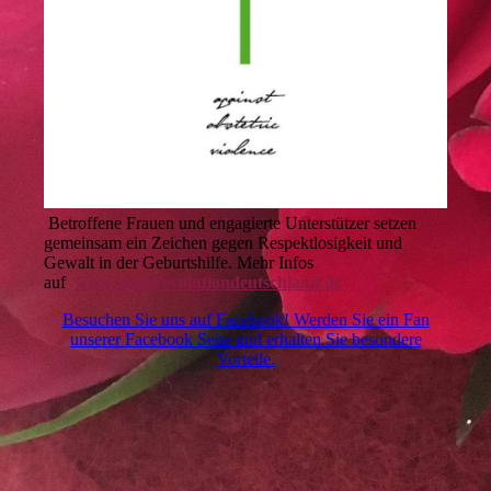
Betroffene Frauen und engagierte Unterstützer setzen
gemeinsam ein Zeichen gegen Respektlosigkeit und
Gewalt in der Geburtshilfe. Mehr Infos
auf
www.rosesrevolutiondeutschland.de
Besuchen Sie uns auf Facebook! Werden Sie ein Fan
unserer Facebook Seite und erhalten Sie besondere
Vorteile.