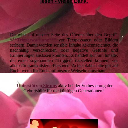
lesen - vielen Dank.
Du wirst auf unserer Seite des Öfteren über den Begriff
***Triggerwarnung***
vor Textpassagen oder Bildern
stolpern. Damit werden sensible Inhalte gekennzeichnet, die
nachhaltig verschrecken oder negative Gefühle und
Erinnerungen auslösen könnten. Es handelt sich um Inhalte,
die einen sogenannten "Trigger" darstellen können, vor
allem für traumatisierte Personen. Achtet daher bitte gut auf
Euch, wenn Ihr Euch auf unserer Webseite umschaut.
Unterstützen
Sie uns
aktiv bei der Verbesserung der
Geburtshilfe für die künftigen Generationen!