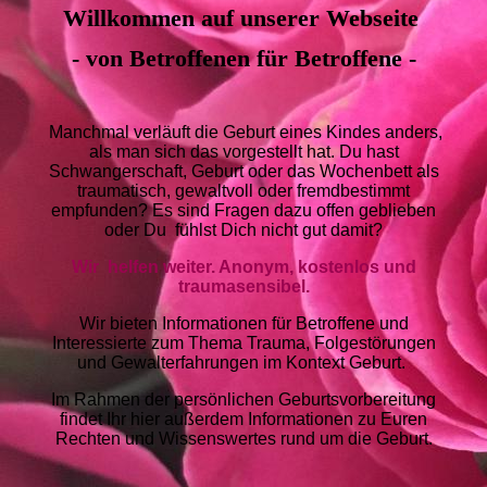
Willkommen auf unserer Webseite
- von Betroffenen für Betroffene -
Manchmal verläuft die Geburt eines Kindes anders,
als man sich das vorgestellt hat. Du hast
Schwangerschaft, Geburt oder das Wochenbett als
traumatisch, gewaltvoll oder fremdbestimmt
empfunden? Es sind Fragen dazu offen geblieben
oder Du fühlst Dich nicht gut damit?
Wir helfen weiter. Anonym, kostenlos und
traumasensibel.
Wir bieten Informationen für Betroffene und
Interessierte zum Thema Trauma, Folgestörungen
und Gewalterfahrungen im Kontext Geburt.
Im Rahmen der persönlichen Geburtsvorbereitung
findet Ihr hier außerdem Informationen zu Euren
Rechten und Wissenswertes rund um die Geburt.