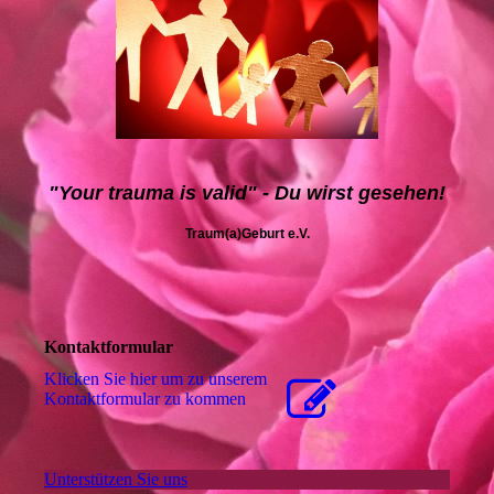
"Your trauma is valid" - Du wirst gesehen!
Traum(a)Geburt e.V.
Kontaktformular
Klicken Sie hier um zu unserem
Kon­takt­for­mu­lar zu kommen
Unterstützen Sie uns