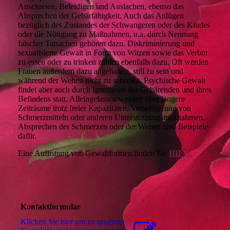
Anschreien, Beleidigen und Auslachen, ebenso das
Absprechen der Gebärfähigkeit. Auch das Anlügen
bezüglich des Zustandes der Schwangeren oder des Kindes
oder die Nötigung zu Maßnahmen, u.a. durch Nennung
falscher Tatsachen gehören dazu. Diskriminierung und
sexualisierte Gewalt in Form von Witzen sowie das Verbot
zu essen oder zu trinken zählen ebenfalls dazu. Oft werden
Frauen außerdem dazu angehalten, still zu sein und
während der Wehen nicht zu schreien. Psychische Gewalt
findet aber auch durch Ignorieren der Gebärenden und ihres
Befindens statt. Alleingelassen werden über längere
Zeiträume trotz freier Kapazitäten, Verweigerung von
Schmerzmitteln oder anderen Unterstützungsmaßnahmen,
Absprechen der Schmerzen oder der Wehen sind Beispiele
dafür.
Eine Auflistung von Gewaltformen finden Sie
HIER.
Kontaktformular
Klicken Sie hier um zu unserem