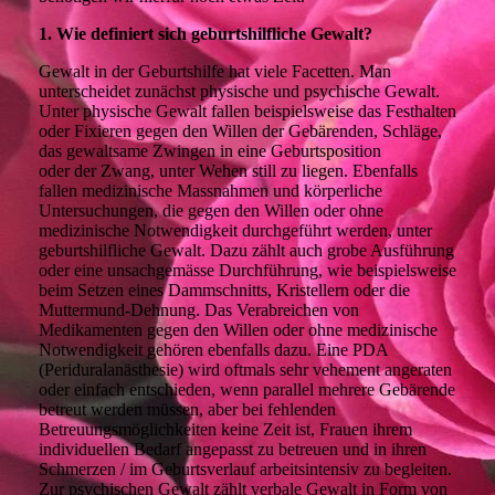
1. Wie definiert sich geburtshilfliche Gewalt?
Gewalt in der Geburtshilfe hat viele Facetten. Man
unterscheidet zunächst physische und psychische Gewalt.
Unter physische Gewalt fallen beispielsweise das Festhalten
oder Fixieren gegen den Willen der Gebärenden, Schläge,
das gewaltsame Zwingen in eine Geburtsposition
oder der Zwang, unter Wehen still zu liegen. Ebenfalls
fallen medizinische Massnahmen und körperliche
Untersuchungen, die gegen den Willen oder ohne
medizinische Notwendigkeit durchgeführt werden, unter
geburtshilfliche Gewalt. Dazu zählt auch grobe Ausführung
oder eine unsachgemässe Durchführung, wie beispielsweise
beim Setzen eines Dammschnitts, Kristellern oder die
Muttermund-Dehnung. Das Verabreichen von
Medikamenten gegen den Willen oder ohne medizinische
Notwendigkeit gehören ebenfalls dazu. Eine PDA
(Periduralanästhesie) wird oftmals sehr vehement angeraten
oder einfach entschieden, wenn parallel mehrere Gebärende
betreut werden müssen, aber bei fehlenden
Betreuungsmöglichkeiten keine Zeit ist, Frauen ihrem
individuellen Bedarf angepasst zu betreuen und in ihren
Schmerzen / im Geburtsverlauf arbeitsintensiv zu begleiten.
Zur psychischen Gewalt zählt verbale Gewalt in Form von