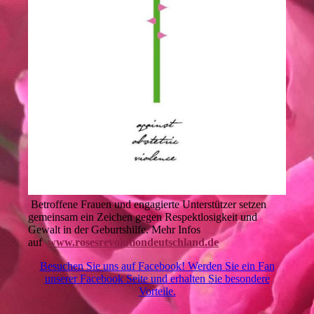
Betroffene Frauen und engagierte Unterstützer setzen
gemeinsam ein Zeichen gegen Respektlosigkeit und
Gewalt in der Geburtshilfe. Mehr Infos
auf
www.rosesrevolutiondeutschland.de
Besuchen Sie uns auf Facebook! Werden Sie ein Fan
unserer Facebook Seite und erhalten Sie besondere
Vorteile.