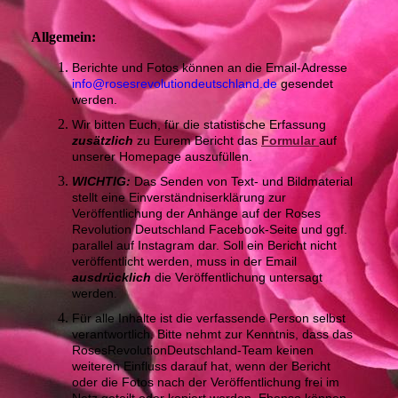
Allgemein:
Berichte und Fotos können an die Email-Adresse
info@rosesrevolutiondeutschland.de
gesendet
werden.
Wir bitten Euch, für die statistische Erfassung
zusätzlich
zu Eurem Bericht das
Formular
auf
unserer Homepage auszufüllen.
WICHTIG:
Das Senden von Text- und Bildmaterial
stellt eine Einverständniserklärung zur
Veröffentlichung der Anhänge auf der Roses
Revolution Deutschland Facebook-Seite und ggf.
parallel auf Instagram dar. Soll ein Bericht nicht
veröffentlicht werden, muss in der Email
ausdrücklich
die Veröffentlichung untersagt
werden.
Für alle Inhalte ist die verfassende Person selbst
verantwortlich. Bitte nehmt zur Kenntnis, dass das
RosesRevolutionDeutschland-Team keinen
weiteren Einfluss darauf hat, wenn der Bericht
oder die Fotos nach der Veröffentlichung frei im