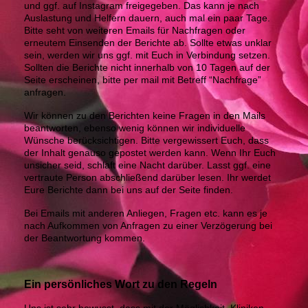
und ggf. auf Instagram freigegeben. Das kann je nach
Auslastung und Helfern dauern, auch mal ein paar Tage.
Bitte seht von weiteren Emails für Nachfragen oder
erneutem Einsenden der Berichte ab. Sollte etwas unklar
sein, werden wir uns ggf. mit Euch in Verbindung setzen.
Sollten die Berichte nicht innerhalb von 10 Tagen auf der
Seite erscheinen, bitte per mail mit Betreff “Nachfrage”
anfragen.
Wir können zu den Berichten keine Fragen in den Mails
beantworten, ebenso wenig können wir individuelle
Wünsche berücksichtigen. Bitte vergewissert Euch, dass
der Inhalt genauso gepostet werden kann. Wenn Ihr Euch
unsicher seid, schlaft eine Nacht darüber. Lasst ggf. eine
vertraute Person abschließend darüber lesen. Ihr werdet
Eure Berichte dann bei uns auf der Seite finden.
Bei Emails mit anderen Anliegen, Fragen etc. kann es je
nach Aufkommen von Anfragen zu einer Verzögerung bei
der Beantwortung kommen.
Ein persönliches Wort zu den Regeln