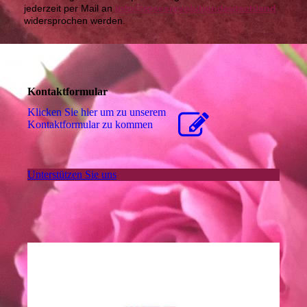
jederzeit per Mail an
info@rosesrevolutiondeutschland
widersprochen werden.
Kontaktformular
Klicken Sie hier um zu unserem
Kon­takt­for­mu­lar zu kommen
Unterstützen Sie uns