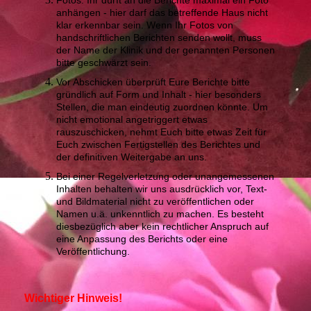
Fotos: Ihr dürft an die Berichte maximal ein Foto
anhängen - hier darf das betreffende Haus nicht
klar erkennbar sein. Wenn Ihr Fotos von
handschriftlichen Berichten senden wollt, muss
der Name der Klinik und der genannten Personen
bitte geschwärzt sein.
Vor Abschicken überprüft Eure Berichte bitte
gründlich auf Form und Inhalt - hier besonders
Stellen, die man eindeutig zuordnen könnte. Um
nicht emotional angetriggert etwas
rauszuschicken, nehmt Euch bitte etwas Zeit für
Euch zwischen Fertigstellen des Berichtes und
der definitiven Weitergabe an uns.
Bei einer Regelverletzung oder unangemessenen
Inhalten behalten wir uns ausdrücklich vor, Text-
und Bildmaterial nicht zu veröffentlichen oder
Namen u.ä. unkenntlich zu machen. Es besteht
diesbezüglich aber kein rechtlicher Anspruch auf
eine Anpassung des Berichts oder eine
Veröffentlichung.
Wichtiger Hinweis!