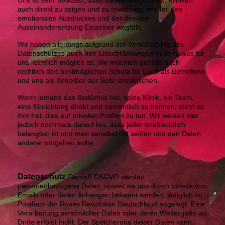
Uns ist sehr bewusst, dass mit der Möglichkeit, Kliniken
auch direkt zu zeigen und zu erwähnen, ein Teil des
emotionalen Ausdruckes und der direkten
Auseinandersetzung Einzelner wegfällt.
Wir haben allerdings aufgrund der Verschärfung des
Datenschutzes auch hier Einschränkungen in dem, was für
uns rechtlich möglich ist. Wir möchten gerade auch
rechtlich den bestmöglichen Schutz für Euch als Betroffene
und uns als Betreiber der Seite ermöglichen.
Wenn jemand das Bedürfnis hat, seine Klinik, ein Team,
eine Einrichtung direkt und namentlich zu nennen, steht es
ihm frei, dies auf privaten Profilen zu tun. Wir weisen hier
jedoch nochmals darauf hin, dass jeder strafrechtlich
belangbar ist und man sensibel mit seinen und den Daten
anderer umgehen sollte.
Datenschutz
Gemäß DSGVO werden
personenbezogene Daten, soweit sie uns durch Inhalte von
Emails oder deren Anhängen bekannt werden, lediglich im
Postfach der Roses Revolution Deutschland abgelegt. Eine
Verarbeitung persönlicher Daten oder deren Weitergabe an
Dritte erfolgt nicht. Der Speicherung dieser Daten kann