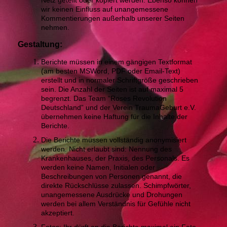
Netz geteilt oder kopiert werden. Ebenso können
wir keinen Einfluss auf unangemessene
Kommentierungen außerhalb unserer Seiten
nehmen.
Gestaltung:
Berichte müssen in einem gängigen Textformat
(am besten MSWord, PDF oder Email-Text)
erstellt und in normaler Schriftgröße geschrieben
sein. Die Anzahl der Seiten ist auf maximal 5
begrenzt. Das Team “Roses Revolution
Deutschland” und der Verein TraumaGeburt e.V.
übernehmen keine Haftung für die Inhalte der
Berichte.
Die Berichte müssen vollständig anonymisiert
werden. Nicht erlaubt sind: Nennung des
Krankenhauses, der Praxis, des Personals. Es
werden keine Namen, Initialen oder
Beschreibungen von Personen genannt, die
direkte Rückschlüsse zulassen. Schimpfwörter,
unangemessene Ausdrücke und Drohungen
werden bei allem Verständnis für Gefühle nicht
akzeptiert.