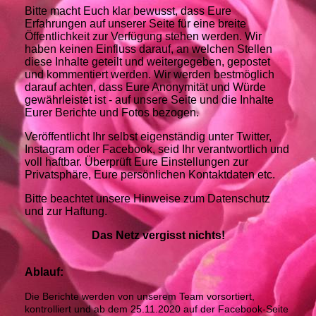
Bitte macht Euch klar bewusst, dass Eure
Erfahrungen auf unserer Seite für eine breite
Öffentlichkeit zur Verfügung stehen werden. Wir
haben keinen Einfluss darauf, an welchen Stellen
diese Inhalte geteilt und weitergegeben, gepostet
und kommentiert werden. Wir werden bestmöglich
darauf achten, dass Eure Anonymität und Würde
gewährleistet ist - auf unsere Seite und die Inhalte
Eurer Berichte und Fotos bezogen.
Veröffentlicht Ihr selbst eigenständig unter Twitter,
Instagram oder Facebook, seid Ihr verantwortlich und
voll haftbar. Überprüft Eure Einstellungen zur
Privatsphäre, Eure persönlichen Kontaktdaten etc.
Bitte beachtet unsere Hinweise zum Datenschutz
und zur Haftung.
Das Netz vergisst nichts!
Ablauf:
Die Berichte werden von unserem Team vorsortiert,
kontrolliert und ab dem 25.11.2020 auf der Facebook-Seite